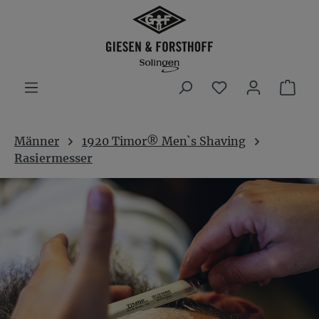
Zum Hauptinhalt springen
Du hast 0 Produ
War
Männer
1920 Timor® Men`s Shaving
Rasiermesser