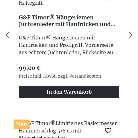
G&F Timor® Hängeriemen
Juchtenleder mit Hanfrücken und
Haltegriff
G&F Timor® Hängeriemen mit
Hanfrücken und Profigriff. Vorderseite
aus echtem Juchtenleder, Rückseite aus
Leinen für einen gröberen Vorabzug und
Regulärer Preis:
mit Haltegriff aus Rindleder.
99,00 €
Gesamtlänge ca. 660 mm, Breite ca. 48
Preise inkl. MwSt. zzgl. Versandkosten
mm, lose verpackt. Zum Nachschärfen
von Rasiermessern aus Carbon- oder
In den Warenkorb
rostfreiem Stahl.
Neu