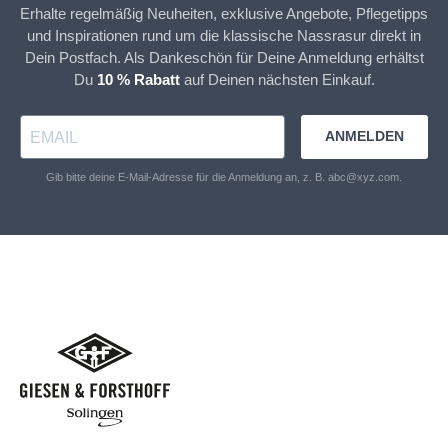
Erhalte regelmäßig Neuheiten, exklusive Angebote, Pflegetipps
und Inspirationen rund um die klassische Nassrasur direkt in
Dein Postfach. Als Dankeschön für Deine Anmeldung erhältst
Du
10 % Rabatt
auf Deinen nächsten Einkauf.
ANMELDEN
Gib bitte deine E-Mail-Adresse für die Anmeldung an, z. B. abc@xyz.com.