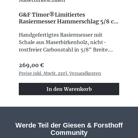
G&F Timor®Limitiertes
Rasiermesser Hammerschlag 5/8 cs
mit Maserbirkeschalen
Handgefertigtes Rasiermesser mit
Schale aus Maserbirkenholz, nicht-
rostfreier Carbonstahl in 5/8" Breite.
Hohl geschliffene Klinge mit
Regulärer Preis:
Hammerschlag-Verzierung und
269,00 €
Hammerschlag-Logo. Handgefertigt in
Preise inkl. MwSt. zzgl. Versandkosten
Solingen Streng limitiert, nur 200
Stück Handnummeriert (kommt mit
In den Warenkorb
einem Zertifikat)Griff aus edlem
Maserbirkenholz mit Neusilber-
ZwischenstückHammerschlagveredelun
g Jlimitiertes Hammerschlag-Logo auf
dem Messer
Werde Teil der Giesen & Forsthoff
Community