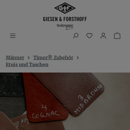
Zum Hauptinhalt springen
Du hast 0 Produ
War
Männer
Timor® Zubehör
Etuis und Taschen