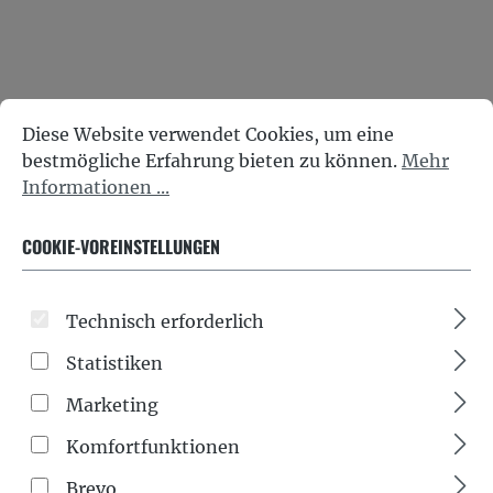
Cookie-Voreinstellungen
Diese Website verwendet Cookies, um eine bestmöglich
Diese Website verwendet Cookies, um eine
bestmögliche Erfahrung bieten zu können.
Mehr
Informationen ...
COOKIE-VOREINSTELLUNGEN
G&F Timor® 3-teiliges Manikürset braunes
Leder
Technisch erforderlich
Regulärer Preis:
45,00 €
Statistiken
Preise inkl. MwSt. zzgl. Versandkosten
Marketing
In den Warenkorb
Komfortfunktionen
Brevo