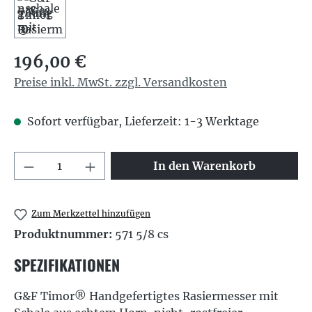
Regulärer Preis:
196,00 €
Preise inkl. MwSt. zzgl. Versandkosten
Sofort verfügbar, Lieferzeit: 1-3 Werktage
Produkt Anzahl: Gib den gewünschten We
In den Warenkorb
Zum Merkzettel hinzufügen
Produktnummer:
571 5/8 cs
SPEZIFIKATIONEN
G&F Timor® Handgefertigtes Rasiermesser mit