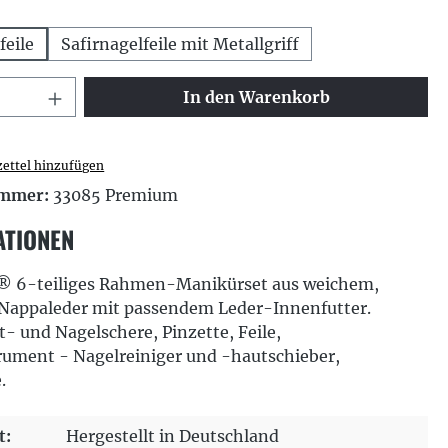
ählen
feile
Safirnagelfeile mit Metallgriff
 Anzahl: Gib den gewünschten Wert ei
In den Warenkorb
ettel hinzufügen
ummer:
33085 Premium
ATIONEN
 6-teiliges Rahmen-Manikürset aus weichem,
Nappaleder mit passendem Leder-Innenfutter.
t- und Nagelschere, Pinzette, Feile,
rument - Nagelreiniger und -hautschieber,
.
t:
Hergestellt in Deutschland