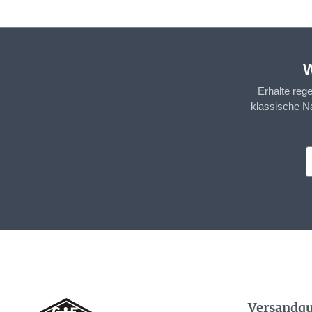
W
Erhalte reg
klassische N
Versandqu