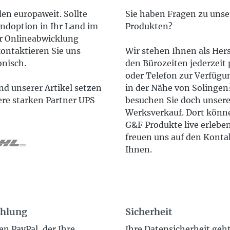
en europaweit. Sollte
Sie haben Fragen zu uns
ndoption in Ihr Land im
Produkten?
 Onlineabwicklung
ontaktieren Sie uns
Wir stehen Ihnen als Hers
onisch.
den Bürozeiten jederzeit 
oder Telefon zur Verfügun
d unserer Artikel setzen
in der Nähe von Solinge
ere starken Partner UPS
besuchen Sie doch unser
Werksverkauf. Dort könne
G&F Produkte live erlebe
freuen uns auf den Konta
Ihnen.
ahlung
Sicherheit
en PayPal, der Ihre
Ihre Datensicherheit geh