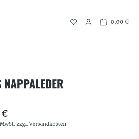
0,00 €
War
S NAPPALEDER
reis:
 €
. MwSt. zzgl. Versandkosten