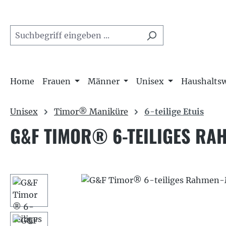
m Hauptinhalt springen
Zur Suche springen
Zur Hauptnavigation springen
Home
Frauen
Männer
Unisex
Haushalts
Unisex
Timor® Maniküre
6-teilige Etuis
G&F TIMOR® 6-TEILIGES R
Bildergalerie überspringen