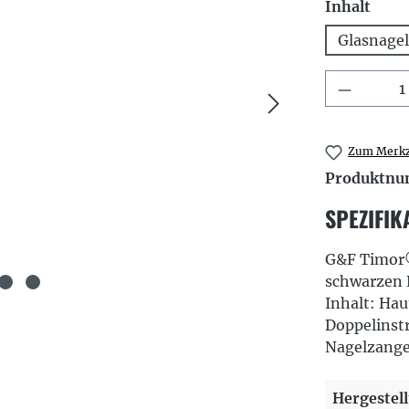
ausw
Inhalt
Glasnagel
Produkt
Zum Merkz
Produktn
SPEZIFIK
G&F Timor®
schwarzen 
Inhalt: Hau
Doppelinst
Nagelzange
Hergestell