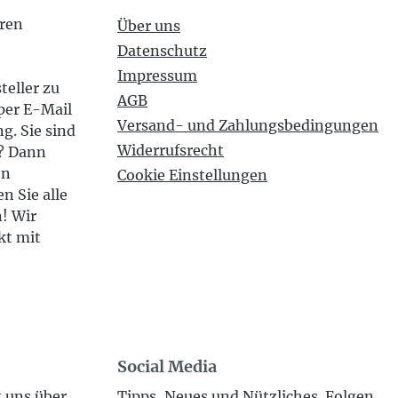
eren
Über uns
Datenschutz
Impressum
teller zu
AGB
per E-Mail
Versand- und Zahlungsbedingungen
g. Sie sind
Widerrufsrecht
n? Dann
en
Cookie Einstellungen
n Sie alle
n! Wir
kt mit
Social Media
t uns über
Tipps, Neues und Nützliches. Folgen