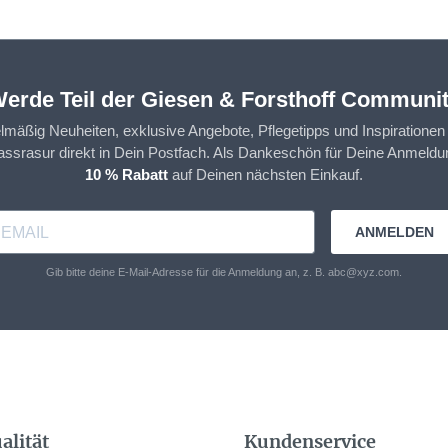
erde Teil der Giesen & Forsthoff Communi
elmäßig Neuheiten, exklusive Angebote, Pflegetipps und Inspirationen
assrasur direkt in Dein Postfach. Als Dankeschön für Deine Anmeldun
10 % Rabatt
auf Deinen nächsten Einkauf.
ANMELDEN
Gib bitte deine E-Mail-Adresse für die Anmeldung an, z. B. abc@xyz.com.
alität
Kundenservice