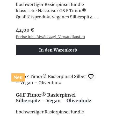
hochwertiger Rasierpinsel für die
klassische Nassrasur G&F Timor®
Qualitätsprodukt veganes Silberspitz-
Synthetikhaar besonders weiches und
Regulärer Preis:
hautangenehmes Gefühl ideal zum
42,00 €
Aufschäumen von Rasierseifen und
Preise inkl. MwSt. zzgl. Versandkosten
Rasiercremes dichter und cremiger
Schaum schnelltrocknend und
In den Warenkorb
pflegeleicht langlebige und formstabile
Fasern eleganter schwarzer
Kunststoffgriff ideal für Einsteiger und
erfahrene Nassrasierer
Neu
G&F Timor® Rasierpinsel
Silberspitz – Vegan – Olivenholz
hochwertiger Rasierpinsel für die