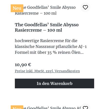
Neu
The Goodfellas’ Smile Abysso
Rasiercreme – 100 ml
hochwertige Rasiercreme für die
klassische Nassrasur pflanzliche AJ-1
Formel mit über 35 % reinen Ölen
traditionell heißverseift mit Arganöl,
Regulärer Preis:
Jojobaöl, Süßmandelöl und Kokosöl
10,90 €
unterstützt Hautkomfort, Elastizität und
Preise inkl. MwSt. zzgl. Versandkosten
Geschmeidigkeit dichter, cremiger und
ergiebiger Schaum ohne zugesetztes
In den Warenkorb
Glycerin frischer, eleganter und
maskuliner Duft Zitrus-, Kräuter-,
florale und warme Holznoten 100 ml
Inhalt Made in Italy