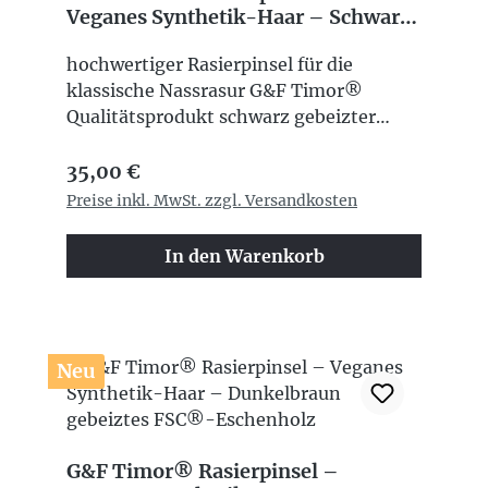
Veganes Synthetik-Haar – Schwarz
gebeiztes FSC®-Eschenholz
hochwertiger Rasierpinsel für die
klassische Nassrasur G&F Timor®
Qualitätsprodukt schwarz gebeizter
FSC®-Eschenholzgriff nachhaltiges
Regulärer Preis:
Holz aus verantwortungsvoller
35,00 €
Forstwirtschaft veganes Synthetikhaar
Preise inkl. MwSt. zzgl. Versandkosten
besonders weich und hautangenehm
ideal zum Aufschäumen von Rasierseife
In den Warenkorb
und Rasiercreme dichter und cremiger
Schaum schnelltrocknend und
pflegeleicht langlebige und formstabile
Fasern moderne und elegante Optik
Neu
G&F Timor® Rasierpinsel –