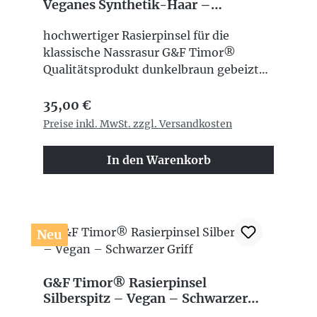
Veganes Synthetik-Haar –
Dunkelbraun gebeiztes FSC®-
Eschenholz
hochwertiger Rasierpinsel für die
klassische Nassrasur G&F Timor®
Qualitätsprodukt dunkelbraun gebeizter
FSC®-Eschenholzgriff nachhaltiges
Regulärer Preis:
Holz aus verantwortungsvoller
35,00 €
Forstwirtschaft veganes Synthetikhaar
Preise inkl. MwSt. zzgl. Versandkosten
besonders weich und hautangenehm
ideal zum Aufschäumen von Rasierseife
In den Warenkorb
und Rasiercreme dichter und cremiger
Schaum schnelltrocknend und
pflegeleicht langlebige und formstabile
Fasern klassische und elegante
Neu
Holzoptik
G&F Timor® Rasierpinsel
Silberspitz – Vegan – Schwarzer
Griff