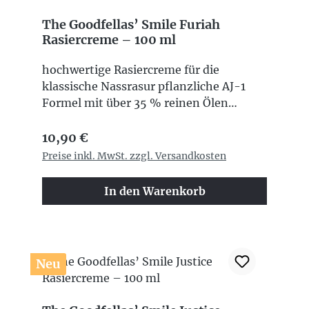
The Goodfellas’ Smile Furiah
Rasiercreme – 100 ml
hochwertige Rasiercreme für die
klassische Nassrasur pflanzliche AJ-1
Formel mit über 35 % reinen Ölen
traditionell heißverseift mit Arganöl,
Regulärer Preis:
Jojobaöl, Süßmandelöl und Kokosöl
10,90 €
unterstützt Hautkomfort, Elastizität und
Preise inkl. MwSt. zzgl. Versandkosten
Geschmeidigkeit dichter, cremiger und
ergiebiger Schaum ohne zugesetztes
In den Warenkorb
Glycerin markanter Duft „Leather on
Wood“ warme, maskuline Leder- und
Holznoten 100 ml Inhalt Made in Italy
Neu