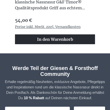
klassische Nassrasur G&F Timor®
Qualitätsprodukt Griff aus echtem
Olivenholz jedes Stück mit individueller
Regulärer Preis:
Holzmaserung veganes Silberspitz-
54,00 €
Synthetikhaar besonders weiches und
Preise inkl. MwSt. zzgl. Versandkosten
hautangenehmes Gefühl ideal zum
Aufschäumen von Rasierseifen und
In den Warenkorb
Rasiercremes dichter und cremiger
Schaum schnelltrocknend und
pflegeleicht langlebige und formstabile
Fasern elegante Kombination aus
Naturmaterial und modernem
Werde Teil der Giesen & Forsthoff
Rasurkomfort
Community
Erhalte regelmäßig Neuheiten, exklusive Angebote, Pflegetipps
und Inspirationen rund um die klassische Nassrasur direkt in
Dein Postfach. Als Dankeschön für Deine Anmeldung erhältst
Du
10 % Rabatt
auf Deinen nächsten Einkauf.