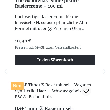
The Goodfellas’ Smile Justice
Rasiercreme – 100 ml
hochwertige Rasiercreme für die
klassische Nassrasur pflanzliche AJ-1
Formel mit über 35 % reinen Ölen
traditionell heißverseift mit Arganöl,
Regulärer Preis:
Jojobaöl, Süßmandelöl und Kokosöl
10,90 €
unterstützt Hautkomfort, Elastizität und
Preise inkl. MwSt. zzgl. Versandkosten
Geschmeidigkeit dichter, cremiger und
ergiebiger Schaum ohne zugesetztes
In den Warenkorb
Glycerin eleganter, moderner Duft mit
frischen und warmen Noten 100 ml
Inhalt Made in Italy
Neu
G&F Timor® Rasierpinsel –