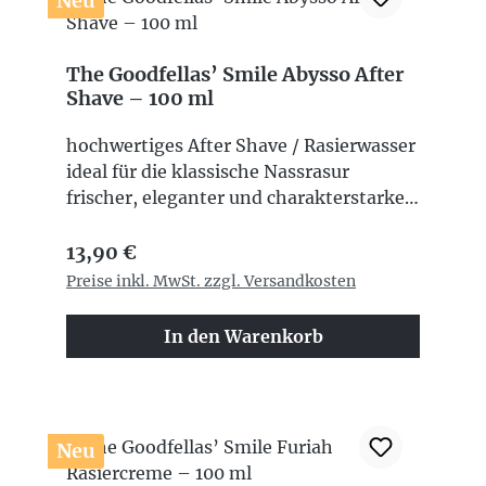
Neu
The Goodfellas’ Smile Abysso After
Shave – 100 ml
hochwertiges After Shave / Rasierwasser
ideal für die klassische Nassrasur
frischer, eleganter und charakterstarker
Duft mit Zitrus-, floralen, grünen und
Regulärer Preis:
warmen Holznoten sorgt für ein
13,90 €
angenehmes Frischegefühl nach der
Preise inkl. MwSt. zzgl. Versandkosten
Rasur stilvolle und maskuline
Duftkomposition perfekte Ergänzung zu
In den Warenkorb
hochwertigen Rasurprodukten 100 ml
Inhalt Made in Italy
Neu