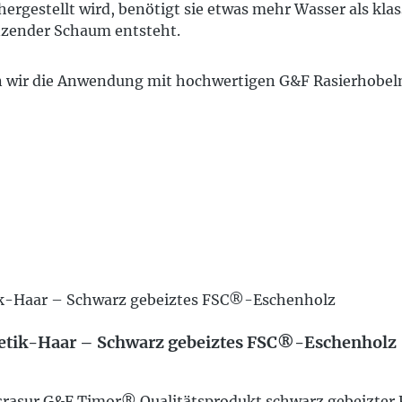
hergestellt wird, benötigt sie etwas mehr Wasser als kl
änzender Schaum entsteht.
en wir die Anwendung mit hochwertigen G&F Rasierhobel
etik-Haar – Schwarz gebeiztes FSC®-Eschenholz
assrasur G&F Timor® Qualitätsprodukt schwarz gebeizter