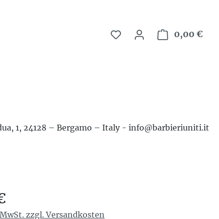
0,00 €
War
Adua, 1, 24128 – Bergamo – Italy - info@barbieriuniti.it
reis:
€
. MwSt. zzgl. Versandkosten