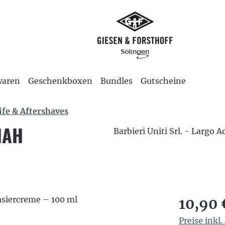
waren
Geschenkboxen
Bundles
Gutscheine
ife & Aftershaves
IAH
Barbieri Uniti Srl. - Largo 
Regulärer P
10,90 
Preise inkl