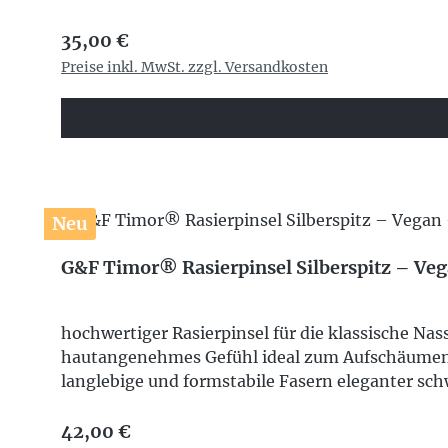
Regulärer Preis:
35,00 €
Preise inkl. MwSt. zzgl. Versandkosten
Neu
G&F Timor® Rasierpinsel Silberspitz – Veg
hochwertiger Rasierpinsel für die klassische N
hautangenehmes Gefühl ideal zum Aufschäumen v
langlebige und formstabile Fasern eleganter schw
Regulärer Preis:
42,00 €