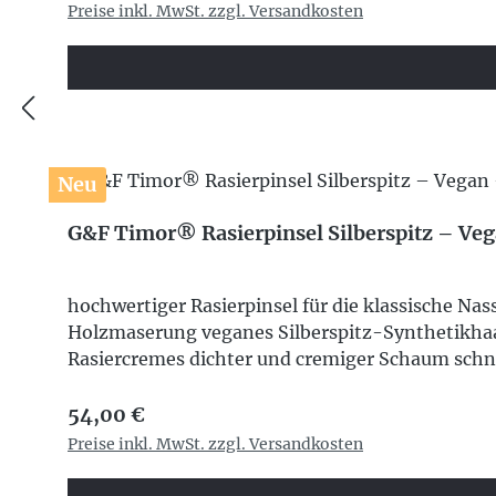
Preise inkl. MwSt. zzgl. Versandkosten
Neu
G&F Timor® Rasierpinsel Silberspitz – Veg
hochwertiger Rasierpinsel für die klassische Na
Holzmaserung veganes Silberspitz-Synthetikha
Rasiercremes dichter und cremiger Schaum schne
Naturmaterial und modernem Rasurkomfort
Regulärer Preis:
54,00 €
Preise inkl. MwSt. zzgl. Versandkosten