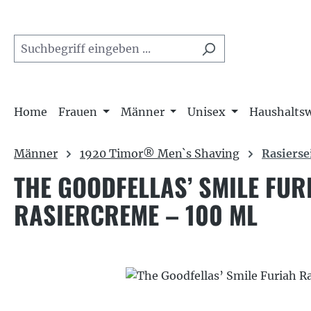
m Hauptinhalt springen
Zur Suche springen
Zur Hauptnavigation springen
Home
Frauen
Männer
Unisex
Haushalts
Männer
1920 Timor® Men`s Shaving
Rasierse
THE GOODFELLAS’ SMILE FUR
RASIERCREME – 100 ML
Bildergalerie überspringen