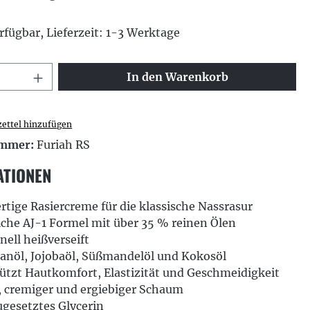
rfügbar, Lieferzeit: 1-3 Werktage
 Anzahl: Gib den gewünschten Wert ei
In den Warenkorb
ettel hinzufügen
ummer:
Furiah RS
ATIONEN
tige Rasiercreme für die klassische Nassrasur
iche AJ-1 Formel mit über 35 % reinen Ölen
onell heißverseift
anöl, Jojobaöl, Süßmandelöl und Kokosöl
ützt Hautkomfort, Elastizität und Geschmeidigkeit
, cremiger und ergiebiger Schaum
gesetztes Glycerin