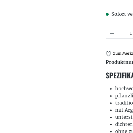
Sofort ve
Produkt
Zum Merkz
Produktn
SPEZIFIK
hochwer
pflanzl
traditi
mit Arg
unterst
dichter
ohne zu