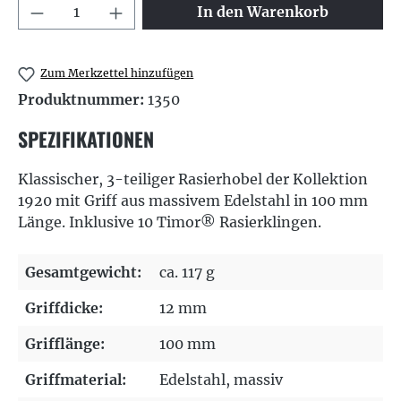
Produkt Anzahl: Gib den gewünschten We
In den Warenkorb
Zum Merkzettel hinzufügen
Produktnummer:
1350
SPEZIFIKATIONEN
Klassischer, 3-teiliger Rasierhobel der Kollektion
1920 mit Griff aus massivem Edelstahl in 100 mm
Länge. Inklusive 10 Timor® Rasierklingen.
Gesamtgewicht:
ca. 117 g
Griffdicke:
12 mm
Grifflänge:
100 mm
Griffmaterial:
Edelstahl
, massiv