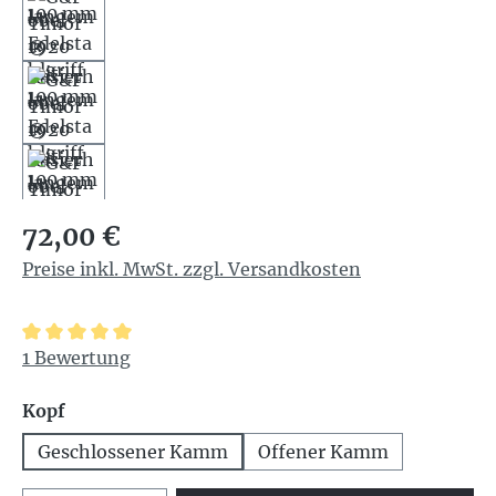
Regulärer Preis:
72,00 €
Preise inkl. MwSt. zzgl. Versandkosten
Durchschnittliche Bewertung von 5 von 5 Sternen
1 Bewertung
auswählen
Kopf
Geschlossener Kamm
Offener Kamm