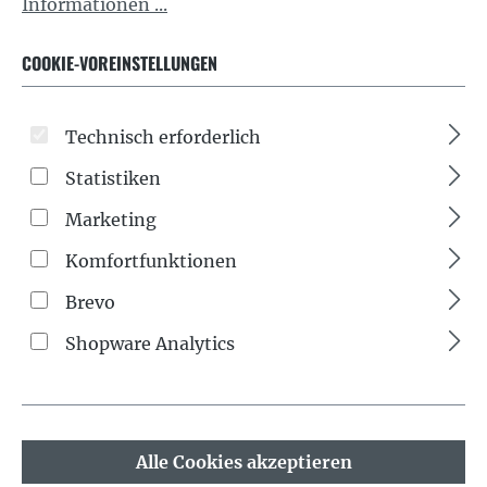
Informationen ...
COOKIE-VOREINSTELLUNGEN
Technisch erforderlich
Statistiken
Marketing
Komfortfunktionen
Regulärer Preis:
75,00 €
Brevo
Preise inkl. MwSt. zzgl. Versandkosten
Shopware Analytics
Nicht mehr verfügbar
Zum Merkzettel hinzufügen
Alle Cookies akzeptieren
Produktnummer:
1316 NE