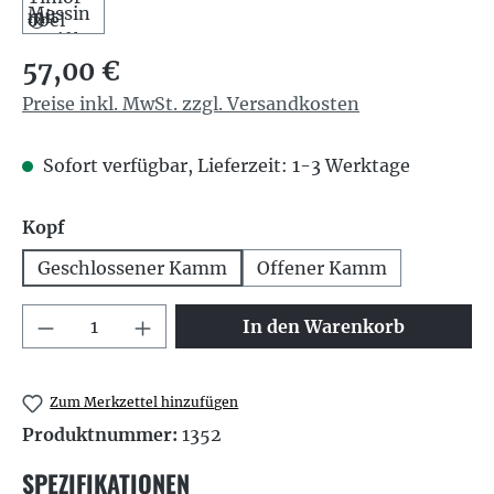
Regulärer Preis:
57,00 €
Preise inkl. MwSt. zzgl. Versandkosten
Sofort verfügbar, Lieferzeit: 1-3 Werktage
auswählen
Kopf
Geschlossener Kamm
Offener Kamm
Produkt Anzahl: Gib den gewünschten We
In den Warenkorb
Zum Merkzettel hinzufügen
Produktnummer:
1352
SPEZIFIKATIONEN