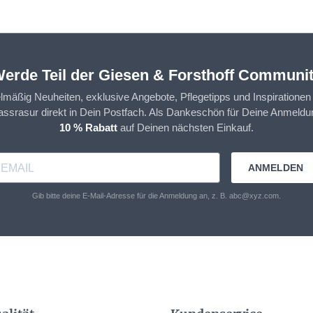
erde Teil der Giesen & Forsthoff Communi
elmäßig Neuheiten, exklusive Angebote, Pflegetipps und Inspirationen
assrasur direkt in Dein Postfach. Als Dankeschön für Deine Anmeldun
10 % Rabatt
auf Deinen nächsten Einkauf.
ANMELDEN
Gib bitte deine E-Mail-Adresse für die Anmeldung an, z. B. abc@xyz.com.