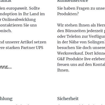
alität
Kundenservice
en europaweit. Sollte
Sie haben Fragen zu uns
ndoption in Ihr Land im
Produkten?
 Onlineabwicklung
ontaktieren Sie uns
Wir stehen Ihnen als Hers
onisch.
den Bürozeiten jederzeit 
oder Telefon zur Verfügun
d unserer Artikel setzen
in der Nähe von Solinge
ere starken Partner UPS
besuchen Sie doch unser
Werksverkauf. Dort könne
G&F Produkte live erlebe
freuen uns auf den Konta
Ihnen.
ahlung
Sicherheit