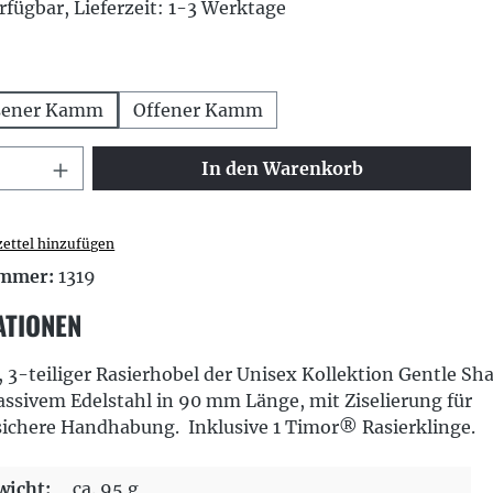
rfügbar, Lieferzeit: 1-3 Werktage
hlen
sener Kamm
Offener Kamm
 Anzahl: Gib den gewünschten Wert ei
In den Warenkorb
ettel hinzufügen
ummer:
1319
ATIONEN
, 3-teiliger Rasierhobel der Unisex Kollektion Gentle Sh
assivem Edelstahl in 90 mm Länge, mit Ziselierung für
sichere Handhabung.
Inklusive 1 Timor® Rasierklinge.
icht:
ca. 95 g