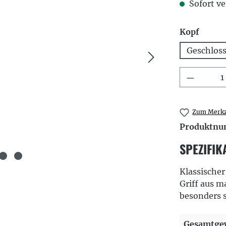
Sofort ve
auswä
Kopf
Geschlos
Produkt
Zum Merkz
Produktn
SPEZIFIK
Klassischer
Griff aus m
besonders 
Gesamtgew