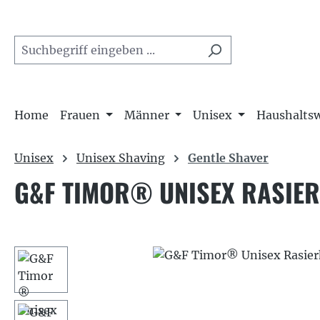
m Hauptinhalt springen
Zur Suche springen
Zur Hauptnavigation springen
Home
Frauen
Männer
Unisex
Haushalts
Unisex
Unisex Shaving
Gentle Shaver
G&F TIMOR® UNISEX RASIER
Bildergalerie überspringen