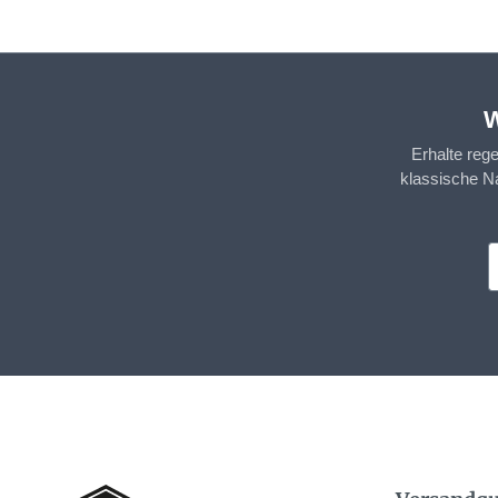
W
Erhalte reg
klassische N