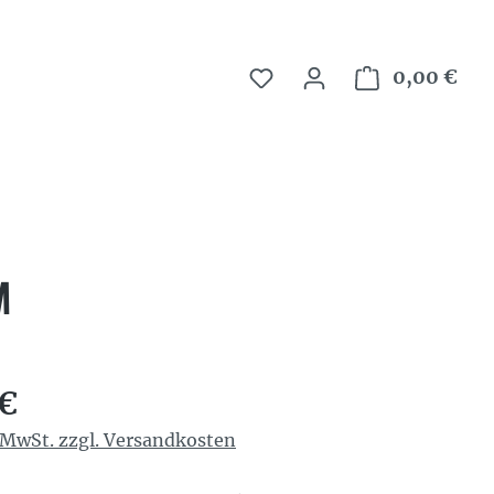
0,00 €
War
M
reis:
 €
. MwSt. zzgl. Versandkosten