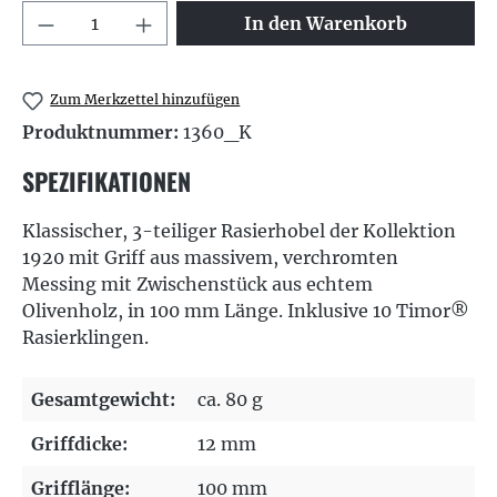
Produkt Anzahl: Gib den gewünschten We
In den Warenkorb
Zum Merkzettel hinzufügen
Produktnummer:
1360_K
SPEZIFIKATIONEN
Klassischer, 3-teiliger Rasierhobel der Kollektion
1920 mit Griff aus massivem, verchromten
Messing mit Zwischenstück aus echtem
Olivenholz, in 100 mm Länge. Inklusive 10 Timor®
Rasierklingen.
Gesamtgewicht:
ca. 80 g
Griffdicke:
12 mm
Grifflänge:
100 mm