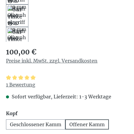
Regulärer Preis:
100,00 €
Preise inkl. MwSt. zzgl. Versandkosten
Durchschnittliche Bewertung von 5 von 5 Sternen
1 Bewertung
Sofort verfügbar, Lieferzeit: 1-3 Werktage
auswählen
Kopf
Geschlossener Kamm
Offener Kamm