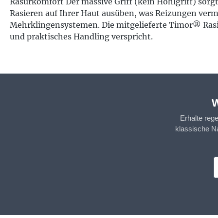
Rasurkomfort Der massive Griff (kein Hohlgriff) sorg
Rasieren auf Ihrer Haut ausüben, was Reizungen verm
Mehrklingensystemen. Die mitgelieferte Timor® Rasier
und praktisches Handling verspricht.
W
Erhalte reg
klassische N