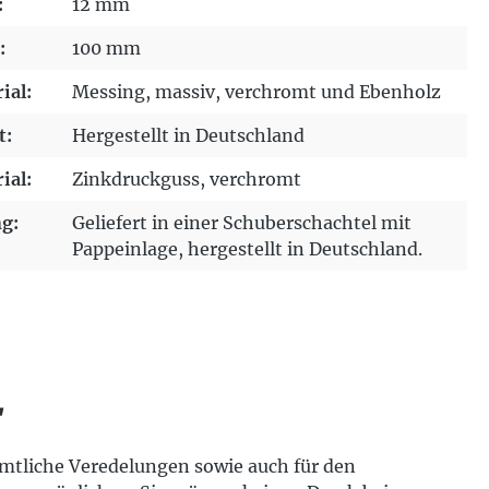
:
12 mm
:
100 mm
ial:
Messing
, massiv
, verchromt und Ebenholz
t:
Hergestellt in Deutschland
ial:
Zinkdruckguss
, verchromt
g:
Geliefert in einer Schuberschachtel mit
Pappeinlage, hergestellt in Deutschland.
"
ämtliche Veredelungen sowie auch für den