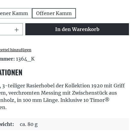
hlen
sener Kamm
Offener Kamm
 Anzahl: Gib den gewünschten Wert ei
In den Warenkorb
ettel hinzufügen
ummer:
1364_K
ATIONEN
, 3-teiliger Rasierhobel der Kollektion 1920 mit Griff
em, verchromten Messing mit Zwischenstück aus
nholz, in 100 mm Länge. Inklusive 10 Timor®
en.
icht:
ca. 80 g