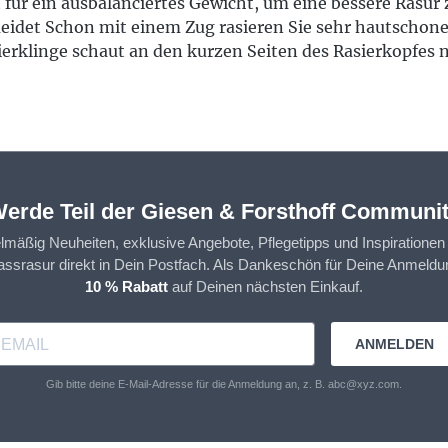
t für ein ausbalanciertes Gewicht, um eine bessere Rasu
eidet Schon mit einem Zug rasieren Sie sehr hautschone
klinge schaut an den kurzen Seiten des Rasierkopfes nic
erde Teil der Giesen & Forsthoff Communi
elmäßig Neuheiten, exklusive Angebote, Pflegetipps und Inspirationen
assrasur direkt in Dein Postfach. Als Dankeschön für Deine Anmeldun
10 % Rabatt
auf Deinen nächsten Einkauf.
ANMELDEN
Gib bitte deine E-Mail-Adresse für die Anmeldung an, z. B. abc@xyz.com.