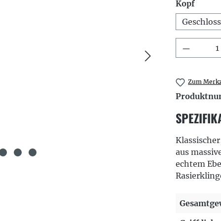
auswä
Kopf
Geschlos
Produkt
Zum Merkz
Produktn
SPEZIFIK
Klassischer
aus massiv
echtem Ebe
Rasierkling
Gesamtgew