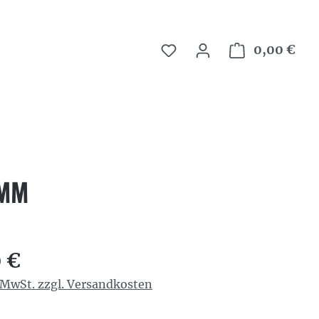
0,00 €
War
 MM
reis:
 €
. MwSt. zzgl. Versandkosten