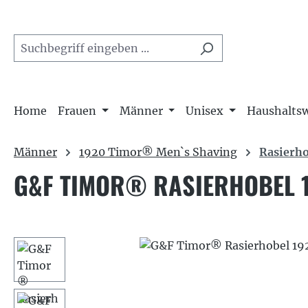
m Hauptinhalt springen
Zur Suche springen
Zur Hauptnavigation springen
Home
Frauen
Männer
Unisex
Haushalts
Männer
1920 Timor® Men`s Shaving
Rasierho
G&F TIMOR® RASIERHOBEL 1
Bildergalerie überspringen