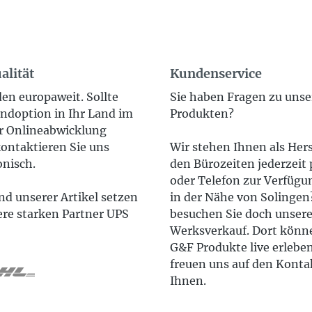
alität
Kundenservice
en europaweit. Sollte
Sie haben Fragen zu uns
ndoption in Ihr Land im
Produkten?
 Onlineabwicklung
ontaktieren Sie uns
Wir stehen Ihnen als Hers
onisch.
den Bürozeiten jederzeit 
oder Telefon zur Verfügun
d unserer Artikel setzen
in der Nähe von Solinge
ere starken Partner UPS
besuchen Sie doch unser
Werksverkauf. Dort könne
G&F Produkte live erlebe
freuen uns auf den Konta
Ihnen.