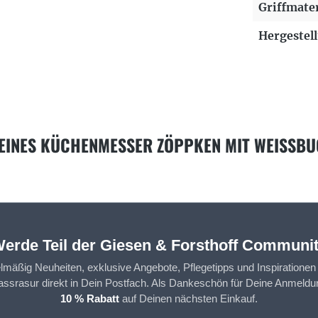
Griffmater
Hergestell
INES KÜCHENMESSER ZÖPPKEN MIT WEISSBU
erde Teil der Giesen & Forsthoff Communi
elmäßig Neuheiten, exklusive Angebote, Pflegetipps und Inspirationen
assrasur direkt in Dein Postfach. Als Dankeschön für Deine Anmeldun
10 % Rabatt
auf Deinen nächsten Einkauf.