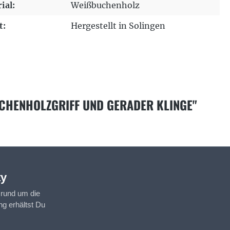
ial:
Weißbuchenholz
t:
Hergestellt in Solingen
CHENHOLZGRIFF UND GERADER KLINGE"
ty
 rund um die
g erhältst Du