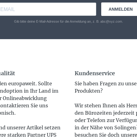
ANMELDEN
Gib bitte deine E-Mail-Adresse für die Anmeldung an, z. B. abc@xyz.com.
alität
Kundenservice
en europaweit. Sollte
Sie haben Fragen zu uns
ndoption in Ihr Land im
Produkten?
 Onlineabwicklung
ontaktieren Sie uns
Wir stehen Ihnen als Hers
onisch.
den Bürozeiten jederzeit 
oder Telefon zur Verfügun
d unserer Artikel setzen
in der Nähe von Solinge
ere starken Partner UPS
besuchen Sie doch unser