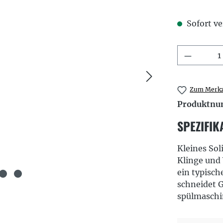
Sofort ve
Produkt
Zum Merkz
Produktn
SPEZIFIK
Kleines Sol
Klinge und
ein typisch
schneidet 
spülmaschi