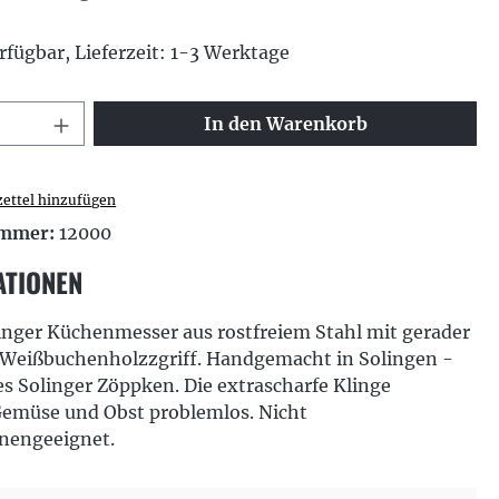
rfügbar, Lieferzeit: 1-3 Werktage
 Anzahl: Gib den gewünschten Wert ei
In den Warenkorb
ettel hinzufügen
ummer:
12000
ATIONEN
inger Küchenmesser aus rostfreiem Stahl mit gerader
 Weißbuchenholzzgriff. Handgemacht in Solingen -
es Solinger Zöppken. Die extrascharfe Klinge
Gemüse und Obst problemlos. Nicht
nengeeignet.