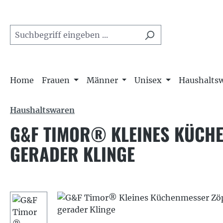
m Hauptinhalt springen
Zur Suche springen
Zur Hauptnavigation springen
Home
Frauen
Männer
Unisex
Haushalts
Haushaltswaren
G&F TIMOR® KLEINES KÜCHE
ERADER KLINGE
Bildergalerie überspringen