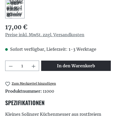
Regulärer Preis:
17,00 €
Preise inkl. MwSt. zzgl. Versandkosten
Sofort verfügbar, Lieferzeit: 1-3 Werktage
Produkt Anzahl: Gib den gewünschten We
In den Warenkorb
Zum Merkzettel hinzufügen
Produktnummer:
11000
SPEZIFIKATIONEN
Kleines Solinger Küchenmesser aus rostfreiem