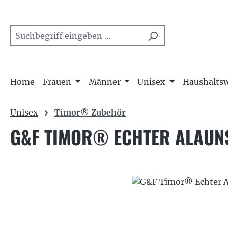
m Hauptinhalt springen
Zur Suche springen
Zur Hauptnavigation springen
Home
Frauen
Männer
Unisex
Haushalts
Unisex
Timor® Zubehör
G&F TIMOR® ECHTER ALAUN
Bildergalerie überspringen