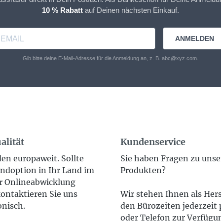
10 % Rabatt
auf Deinen nächsten Einkauf.
ANMELDEN
Gib bitte deine E-Mail-Adresse für die Anmeldung an, z. B. abc@xyz.com.
alität
Kundenservice
en europaweit. Sollte
Sie haben Fragen zu uns
ndoption in Ihr Land im
Produkten?
 Onlineabwicklung
ontaktieren Sie uns
Wir stehen Ihnen als Hers
onisch.
den Bürozeiten jederzeit 
oder Telefon zur Verfügun