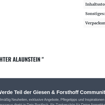
Inhaltssto
Sonstiges:
Verpackun
TER ALAUNSTEIN "
erde Teil der Giesen & Forsthoff Communi
elmäßig Neuheiten, exklusive Angebote, Pflegetipps und Inspirationen
assrasur direkt in Dein Postfach. Als Dankeschön für Deine Anmeldun