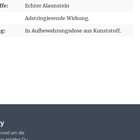
ffe:
Echter Alaunstein
Adstringierende Wirkung.
g:
In Aufbewahrungsdose aus Kunststoff.
ty
 rund um die
g erhältst Du