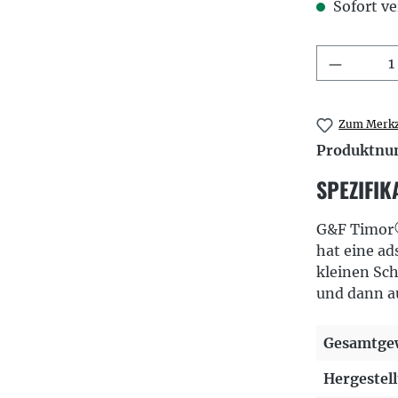
Sofort ve
Produkt
Zum Merkz
Produktn
SPEZIFIK
G&F Timor®
hat eine ad
kleinen Sch
und dann au
Gesamtgew
Hergestell