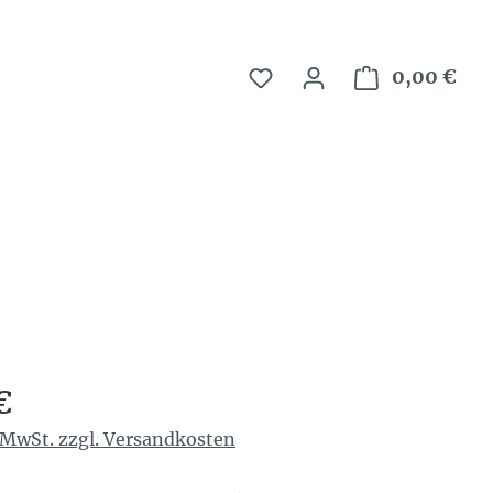
0,00 €
War
reis:
€
. MwSt. zzgl. Versandkosten