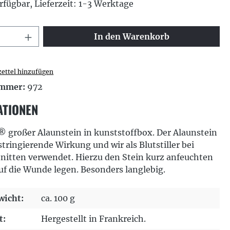
rfügbar, Lieferzeit: 1-3 Werktage
 Anzahl: Gib den gewünschten Wert ei
In den Warenkorb
ettel hinzufügen
ummer:
972
ATIONEN
 großer Alaunstein in kunststoffbox. Der Alaunstein
stringierende Wirkung und wir als Blutstiller bei
nitten verwendet. Hierzu den Stein kurz anfeuchten
f die Wunde legen. Besonders langlebig.
icht:
ca. 100 g
t:
Hergestellt in Frankreich.