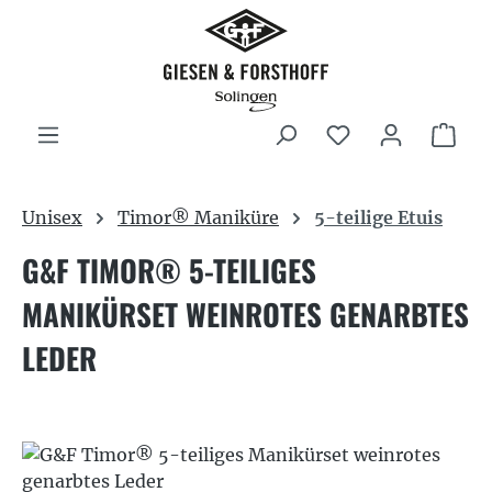
Zum Hauptinhalt springen
War
Unisex
Timor® Maniküre
5-teilige Etuis
G&F TIMOR® 5-TEILIGES
MANIKÜRSET WEINROTES GENARBTES
LEDER
Bildergalerie überspringen