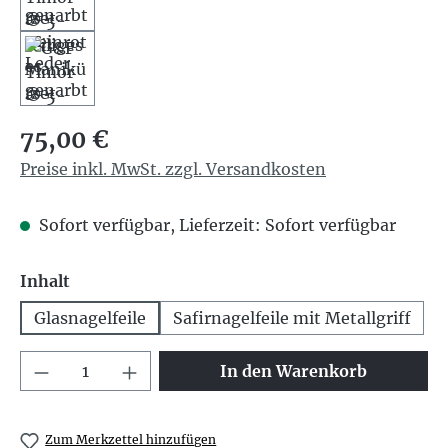
Regulärer Preis:
75,00 €
Preise inkl. MwSt. zzgl. Versandkosten
Sofort verfügbar, Lieferzeit: Sofort verfügbar
auswählen
Inhalt
Glasnagelfeile
Safirnagelfeile mit Metallgriff
Produkt Anzahl: Gib den gewünschten We
In den Warenkorb
Zum Merkzettel hinzufügen