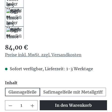
Regulärer Preis:
84,00 €
Preise inkl. MwSt. zzgl. Versandkosten
Sofort verfügbar, Lieferzeit: 1-3 Werktage
auswählen
Inhalt
Glasnagelfeile
Safirnagelfeile mit Metallgriff
Produkt Anzahl: Gib den gewünschten We
In den Warenkorb