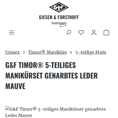
Zum Hauptinhalt springen
War
Unisex
Timor® Maniküre
5-teilige Etuis
G&F TIMOR® 5-TEILIGES
MANIKÜRSET GENARBTES LEDER
MAUVE
Bildergalerie überspringen