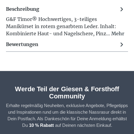
Beschreibung
G&F Timor® Hochwertiges, 3-teiliges
Manikürset in rotem genarbtem Leder. Inhalt:
Kombinierte Haut- und Nagelschere, Pinz…
Mehr
Bewertungen
Werde Teil der Giesen & Forsthoff
Community
Erhalte regelmäßig Neuheiten, exklusive Angebote, Pflegetipps
und Inspirationen rund um die klassische Nassrasur direkt in
Dein Postfach. Als Dankeschön für Deine Anmeldung erhältst
Du
10 % Rabatt
auf Deinen nächsten Einkauf.