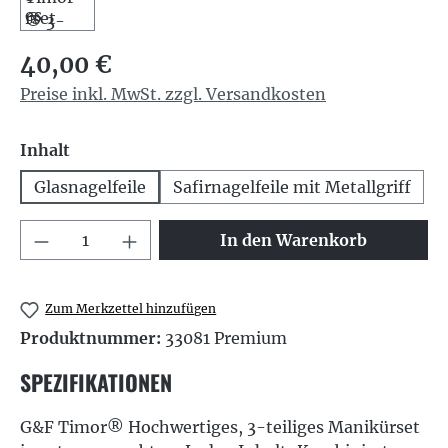
Regulärer Preis:
40,00 €
Preise inkl. MwSt. zzgl. Versandkosten
auswählen
Inhalt
Glasnagelfeile
Safirnagelfeile mit Metallgriff
Produkt Anzahl: Gib den gewünschten We
In den Warenkorb
Zum Merkzettel hinzufügen
Produktnummer:
33081 Premium
SPEZIFIKATIONEN
G&F Timor® Hochwertiges, 3-teiliges Manikürset